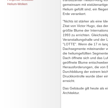
transluzenter Helium-Ring v
Helium-Wolken
gemeinsam mit eistütenartige
Helium gefüllt sind, ein flieg
Erde verankert.
"Nichts ist stärker als eine 
Zitat von Victor Hugo, das d
größte Blume der Internationa
1993 zu errichten. Gleichzeit
Veranstaltungshalle und der Lu
"LOTTE". Wenn die 17 m lang
Dachsegmente miteinander ve
die heliumgefüllten Segmente 
Dach öffnete sich und das Luf
geöffnete Blume entschweben
Herausforderungen, die von B
Durchbildung der extrem leich
Druckkontrolle wurde über e
erreicht.
Das Gebäude gilt heute als ein
Architektur.