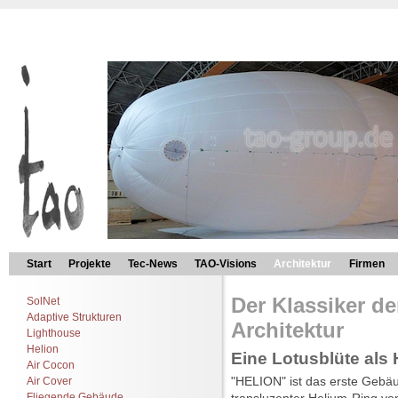
Start
Projekte
Tec-News
TAO-Visions
Architektur
Firmen
Der Klassiker der
SolNet
Adaptive Strukturen
Architektur
Lighthouse
Helion
Eine Lotusblüte als 
Air Cocon
"HELION" ist das erste Gebäu
Air Cover
Fliegende Gebäude